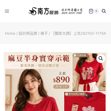
Skip
to
0
content
Home
/
設計師品牌
/
褲子
/
〚獨家大牌〛上衣262103-1176A