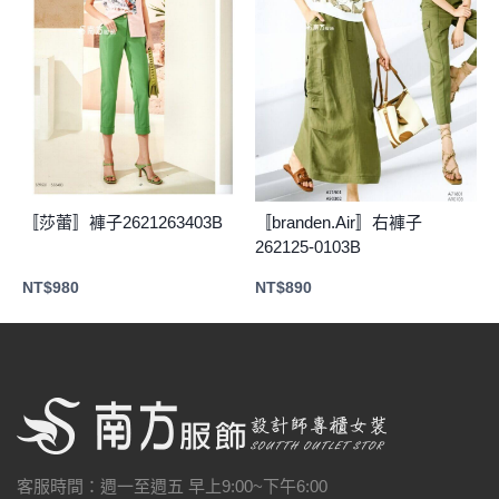
〚莎蕾〛褲子2621263403B
〚branden.Air〛右褲子
262125-0103B
NT$
980
NT$
890
客服時間：週一至週五 早上9:00~下午6:00