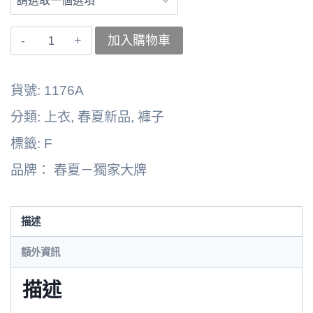
〚獨
加入購物車
家
大
貨號:
1176A
牌〛
分類:
上衣
,
春夏新品
,
褲子
上
標籤:
F
衣
品牌：
春夏－獨家大牌
262103-
1176A
數
描述
量
額外資訊
描述